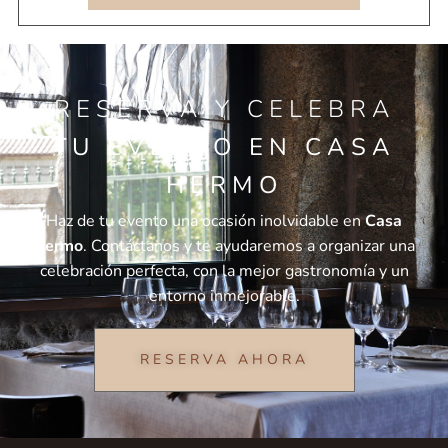
RESERVA Y CELEBRA
TU EVENTO EN CASA
HERMO
Haz de tu evento una ocasión inolvidable en
Casa
Hermo
. Contáctanos y te ayudaremos a organizar una
celebración perfecta, con la mejor gastronomía y un
entorno inmejorable.
RESERVA AHORA