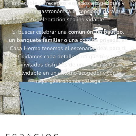
impecable. Ofrecemos espacios acogedores y
una oferta gastronómica excepcional para que
tu celebración sea inolvidable.
Si buscar celebrar una
comunión, un bautizo,
un banquete familiar o una comida privada
, en
Casa Hermo tenemos el escenario ideal para ti.
Cuidamos cada detalle para que tú y tus
invitados disfrutéis de una experiencia
inolvidable en un entorno acogedor y con la
mejor gastronomía gallega.