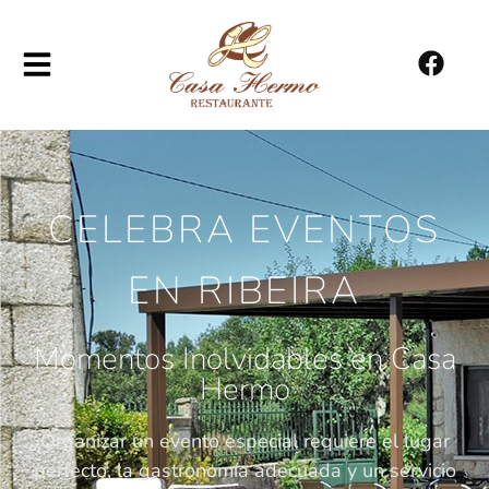
CELEBRA EVENTOS
EN RIBEIRA
Momentos Inolvidables en Casa
Hermo
Organizar un evento especial requiere el lugar
perfecto, la gastronomía adecuada y un servicio